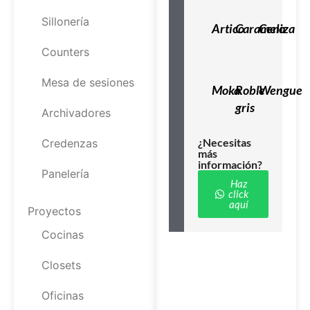
Sillonería
Artico
Caramelo
Ceniza
Counters
Mesa de sesiones
Moka
Roble
Wengue
gris
Archivadores
¿Necesitas
Credenzas
más
información?
Panelería
Haz
click
aquí
Proyectos
Cocinas
Closets
Oficinas