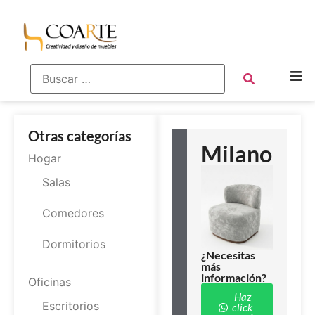
Otras categorías
Milano
Hogar
Salas
Comedores
Dormitorios
¿Necesitas
más
información?
Oficinas
Haz
Escritorios
click