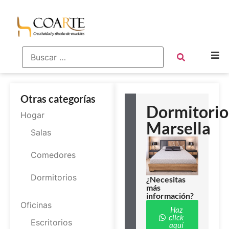
Otras categorías
Dormitorio
Hogar
Marsella
Salas
Comedores
Dormitorios
¿Necesitas
más
información?
Oficinas
Haz
click
Escritorios
aquí