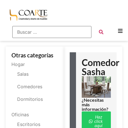
Otras categorías
Comedor
Hogar
Sasha
Salas
Comedores
Dormitorios
¿Necesitas
más
información?
Oficinas
Haz
click
Escritorios
aquí