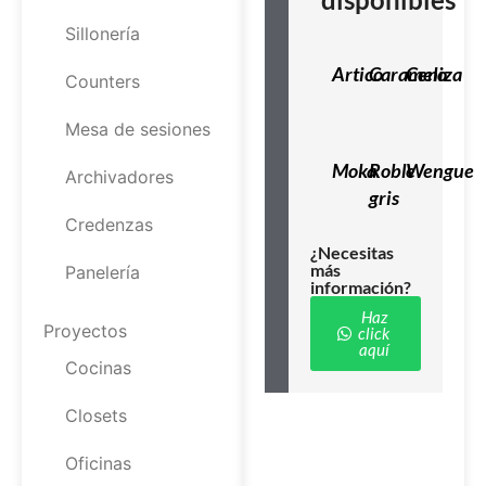
Sillonería
Artico
Caramelo
Ceniza
Counters
Mesa de sesiones
Moka
Roble
Wengue
Archivadores
gris
Credenzas
¿Necesitas
más
Panelería
información?
Haz
Proyectos
click
aquí
Cocinas
Closets
Oficinas