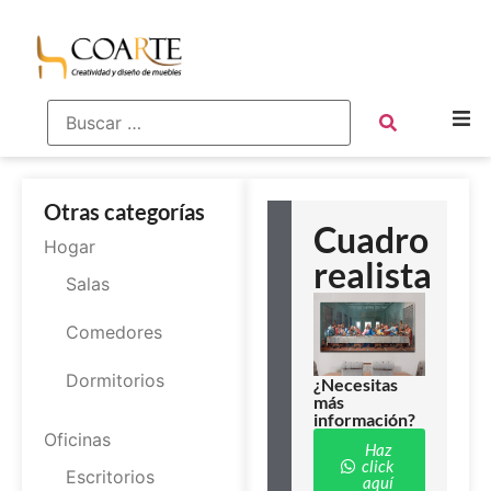
Otras categorías
Cuadro
Hogar
realista
Salas
Comedores
Dormitorios
¿Necesitas
más
información?
Oficinas
Haz
click
Escritorios
aquí