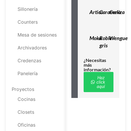
Sillonería
Artico
Caramelo
Ceniza
Counters
Mesa de sesiones
Moka
Roble
Wengue
gris
Archivadores
¿Necesitas
Credenzas
más
información?
Panelería
Haz
click
aquí
Proyectos
Cocinas
Closets
Oficinas