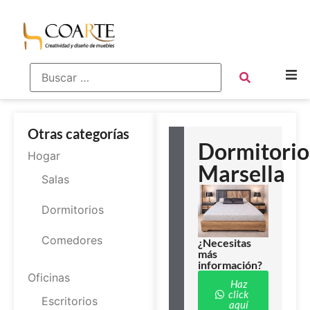
Otras categorías
Dormitorio
Hogar
Marsella
Salas
Dormitorios
Comedores
¿Necesitas
más
información?
Oficinas
Haz
click
Escritorios
aquí