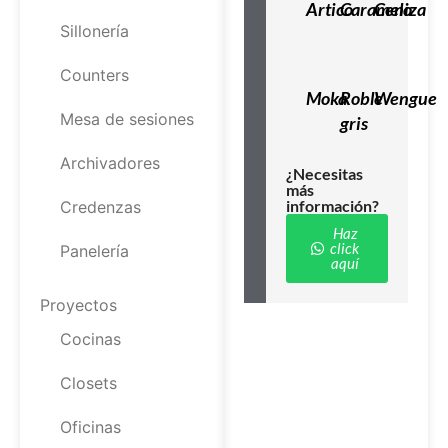
Artico
Caramelo
Ceniza
Sillonería
Counters
Moka
Roble
Wengue
Mesa de sesiones
gris
Archivadores
¿Necesitas
más
información?
Credenzas
Haz
click
Panelería
aquí
Proyectos
Cocinas
Closets
Oficinas