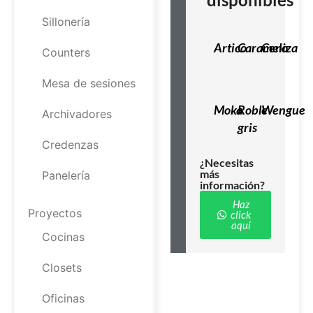
Sillonería
Artico
Caramelo
Ceniza
Counters
Mesa de sesiones
Moka
Roble
Wengue
Archivadores
gris
Credenzas
¿Necesitas
más
Panelería
información?
Haz
Proyectos
click
aquí
Cocinas
Closets
Oficinas