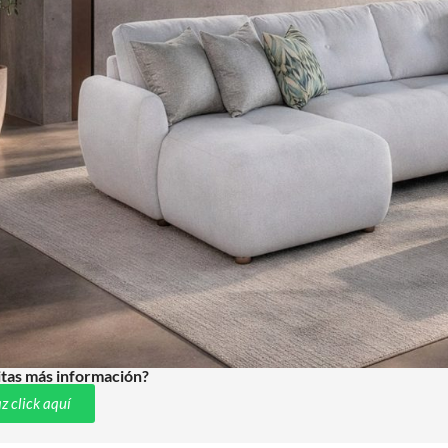
tas más información?
z click aquí